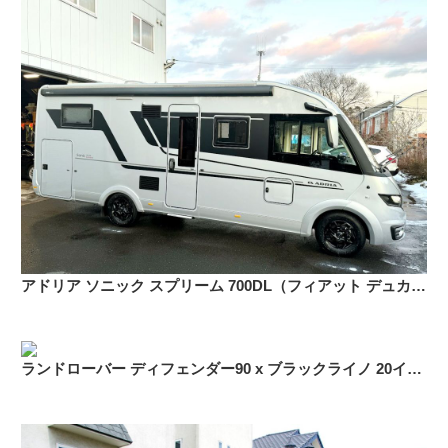
アドリア ソニック スプリーム 700DL（フィアット デュカト） 16インチ スタッドレス ブリヂストン ブリザック W989「225/75R16」
ランドローバー ディフェンダー90 x ブラックライノ 20インチ スタッドレスタイヤ