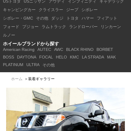
USトヨタ
USニッサン
アウディ
インフィニティ
キャデラック
キャンピングカー
クライスラー
ジープ
シボレー
シボレー・GMC
その他
ダッジ
トヨタ
ハマー
フィアット
フォード
プジョー
ラムトラック
ランドローバー
リンカーン
ルノー
ホイールブランドから探す
American Racing
AUTEC
AWC
BLACK RHINO
BORBET
BOSS
DAYTONA
FOCAL
HELO
KMC
LA STRADA
MAK
PLATINUM
ULTRA
その他
ホーム
＞
装着ギャラリー