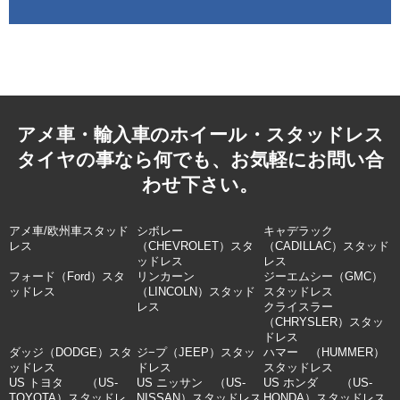
アメ車・輸入車のホイール・スタッドレス
タイヤの事なら何でも、お気軽にお問い合
わせ下さい。
アメ車/欧州車スタッド
シボレー
キャデラック
レス
（CHEVROLET）スタ
（CADILLAC）スタッド
ッドレス
レス
フォード（Ford）スタ
リンカーン
ジーエムシー（GMC）
ッドレス
（LINCOLN）スタッド
スタッドレス
レス
クライスラー
（CHRYSLER）スタッ
ドレス
ダッジ（DODGE）スタ
ジ−プ（JEEP）スタッ
ハマー （HUMMER）
ッドレス
ドレス
スタッドレス
US トヨタ （US-
US ニッサン （US-
US ホンダ （US-
TOYOTA）スタッドレ
NISSAN）スタッドレス
HONDA）スタッドレス