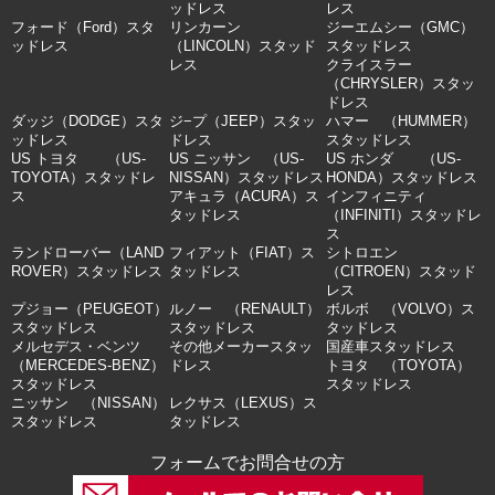
ッドレス
レス
フォード（Ford）スタ
リンカーン
ジーエムシー（GMC）
ッドレス
（LINCOLN）スタッド
スタッドレス
レス
クライスラー
（CHRYSLER）スタッ
ドレス
ダッジ（DODGE）スタ
ジ−プ（JEEP）スタッ
ハマー （HUMMER）
ッドレス
ドレス
スタッドレス
US トヨタ （US-
US ニッサン （US-
US ホンダ （US-
TOYOTA）スタッドレ
NISSAN）スタッドレス
HONDA）スタッドレス
ス
アキュラ（ACURA）ス
インフィニティ
タッドレス
（INFINITI）スタッドレ
ス
ランドローバー（LAND
フィアット（FIAT）ス
シトロエン
ROVER）スタッドレス
タッドレス
（CITROEN）スタッド
レス
プジョー（PEUGEOT）
ルノー （RENAULT）
ボルボ （VOLVO）ス
スタッドレス
スタッドレス
タッドレス
メルセデス・ベンツ
その他メーカースタッ
国産車スタッドレス
（MERCEDES-BENZ）
ドレス
トヨタ （TOYOTA）
スタッドレス
スタッドレス
ニッサン （NISSAN）
レクサス（LEXUS）ス
スタッドレス
タッドレス
フォームでお問合せの方