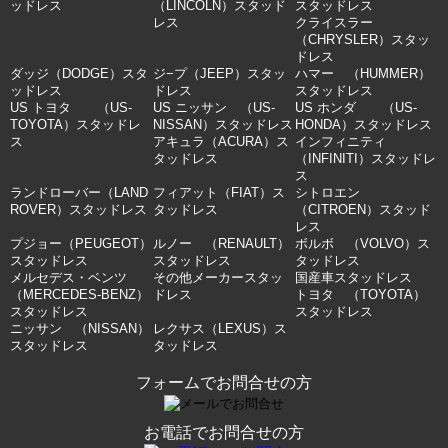
ッドレス
（LINCOLN）スタッド
スタッドレス
レス
クライスラー
（CHRYSLER）スタッ
ドレス
ダッジ（DODGE）スタ
ジ−プ（JEEP）スタッ
ハマー （HUMMER）
ッドレス
ドレス
スタッドレス
US トヨタ （US-
US ニッサン （US-
US ホンダ （US-
TOYOTA）スタッドレ
NISSAN）スタッドレス
HONDA）スタッドレス
ス
アキュラ（ACURA）ス
インフィニティ
タッドレス
（INFINITI）スタッドレ
ス
ランドローバー（LAND
フィアット（FIAT）ス
シトロエン
ROVER）スタッドレス
タッドレス
（CITROEN）スタッド
レス
プジョー（PEUGEOT）
ルノー （RENAULT）
ボルボ （VOLVO）ス
スタッドレス
スタッドレス
タッドレス
メルセデス・ベンツ
その他メーカースタッ
国産車スタッドレス
（MERCEDES-BENZ）
ドレス
トヨタ （TOYOTA）
スタッドレス
スタッドレス
ニッサン （NISSAN）
レクサス（LEXUS）ス
スタッドレス
タッドレス
フォームでお問合せの方
お電話でお問合せの方