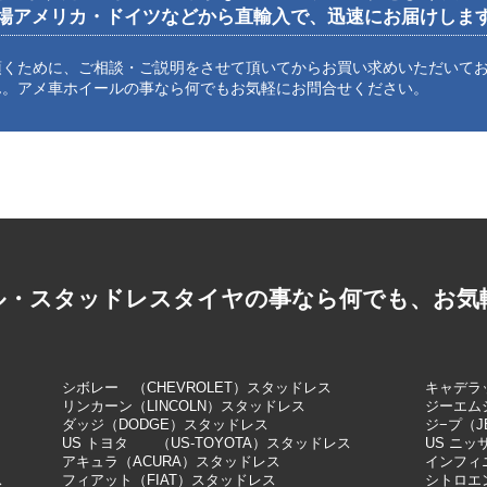
場アメリカ・ドイツなどから直輸入で、迅速にお届けしま
頂くために、ご相談・ご説明をさせて頂いてからお買い求めいただいて
ん。アメ車ホイールの事なら何でもお気軽にお問合せください。
ル・スタッドレスタイヤの事なら何でも、お気
シボレー （CHEVROLET）スタッドレス
キャデラッ
リンカーン（LINCOLN）スタッドレス
ジーエム
ダッジ（DODGE）スタッドレス
ジ−プ（J
US トヨタ （US-TOYOTA）スタッドレス
US ニッ
アキュラ（ACURA）スタッドレス
インフィニ
ス
フィアット（FIAT）スタッドレス
シトロエン