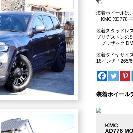
す。
装着ホイールは
「KMC XD77
装着スタッドレ
ブリヂストンのS
「ブリザック DM
装着タイヤサイ
18インチ「265/
装着ホイール
KMC
XD778 M