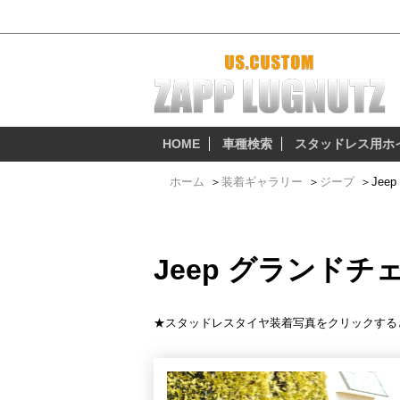
Jeep グランドチェロキー x KMCホイール 1
HOME
車種検索
スタッドレス用ホ
ホーム
＞
装着ギャラリー
＞
ジープ
＞
Jee
Jeep グランドチ
★スタッドレスタイヤ装着写真をクリックする