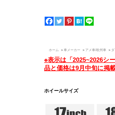
も厳選し低価格でご提供いたします。ダッ
車ホイール専門店「ザップラグナッツ」でG
ホーム
＞
車メーカー
＞
アメ車/欧州車
＞
ダ
※表示は「2025~202
品と価格は9月中旬に掲
ホイールサイズ