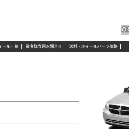
イール＆スタッドレス
本当に納得の出来る、安全性の高いスタッド
イール一覧
業者様専用お問合せ
送料・ホイールパーツ価格
）サイズは、
55R18）。
どこで買えるの?」
イールでキメたい!」
レスタイヤは?」
するため、スタッドレス用のアルミホイール