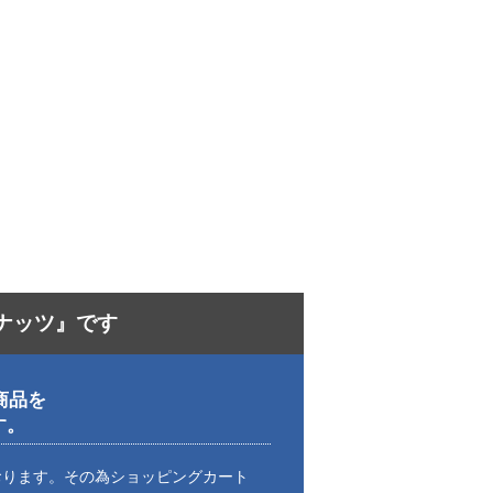
ナッツ』です
商品を
す。
おります。その為ショッピングカート