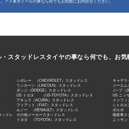
ん。アメ車ホイールの事なら何でもお気軽にお問合せください。
ル・スタッドレスタイヤの事なら何でも、お気
シボレー （CHEVROLET）スタッドレス
キャデラッ
リンカーン（LINCOLN）スタッドレス
ジーエム
ダッジ（DODGE）スタッドレス
ジ−プ（J
US トヨタ （US-TOYOTA）スタッドレス
US ニッ
アキュラ（ACURA）スタッドレス
インフィニ
ス
フィアット（FIAT）スタッドレス
シトロエン
ルノー （RENAULT）スタッドレス
ボルボ 
スタッドレ
その他メーカースタッドレス
国産車ス
トヨタ （TOYOTA）スタッドレス
ニッサン