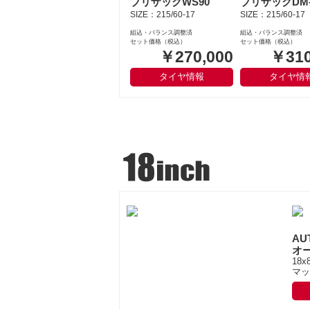
ブリザックWS90
ブリザックDM-
SIZE：215/60-17
SIZE：215/60-17
組込・バランス調整済
組込・バランス調整済
セット価格（税込）
セット価格（税込）
￥270,000
￥310
タイヤ情報
タイヤ情
AU
オ
18x
マッ