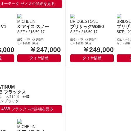
オーテック ゼノスの詳細を見る
MICHELIN
BRIDGESTONE
BRIDG
V1
X-アイス スノー
ブリザックWS90
ブリザ
SIZE：215/60-17
SIZE：215/60-17
SIZE：21
組込・バランス調整済
組込・バランス調整済
組込・バラ
セット価格（税込）
セット価格（税込）
セット価格
,000
￥247,000
￥249,000
報
タイヤ情報
タイヤ情報
ATINUM
5B フラックス
8J 5/114.3 +40
ンブラック
435B フラックスの詳細を見る
MICHELIN