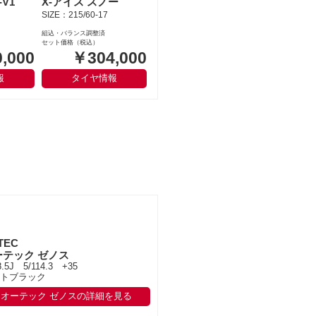
V1
X-アイス スノー
SIZE：215/60-17
組込・バランス調整済
セット価格（税込）
,000
￥304,000
報
タイヤ情報
TEC
ーテック ゼノス
8.5J 5/114.3 +35
トブラック
オーテック ゼノスの詳細を見る