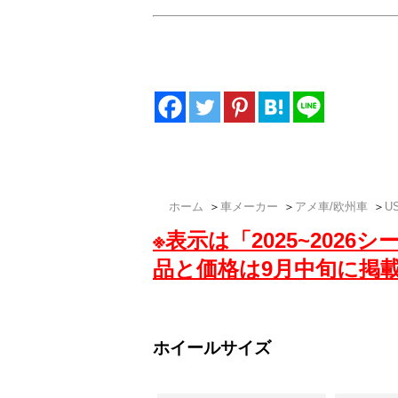
USトヨタハイランダーオーナーの要望にお
イールも厳選し低価格でご提供いたします
ットは、アメ車ホイール専門店「ザップラグ
ホーム
＞
車メーカー
＞
アメ車/欧州車
＞
U
※表示は「2025~202
品と価格は9月中旬に掲
ホイールサイズ