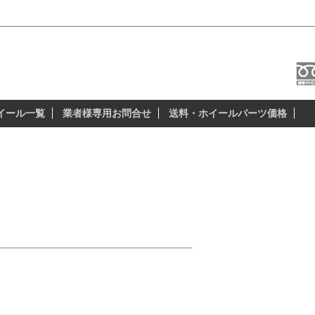
ル＆スタッドレス
本当に納得の出来る、安全性の高いスタッド
イール一覧
業者様専用お問合せ
送料・ホイールパーツ価格
）
ール（タイヤ）サイズは、
55R19）。
ーにカッコ悪いホイールはイヤ!!」
イヤは、どこで買えるの?」
女と出かけたい!!」
タッドレスは?」
ールが格好良い!」