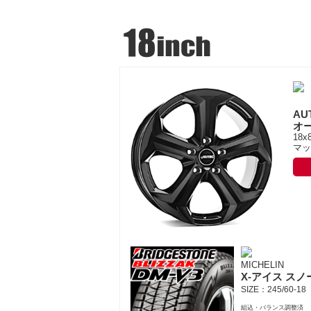
AU
オ
18x
マッ
MICHELIN
X-アイス スノ
SIZE：245/60-18
組込・バランス調整済