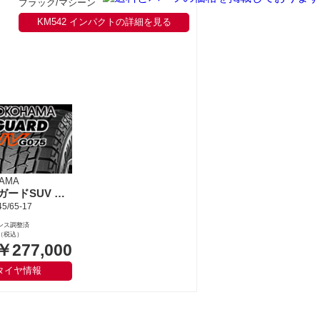
ブラック/マシーン
KM542 インパクトの詳細を見る
AMA
アイスガードSUV G075
5/65-17
ンス調整済
（税込）
￥277,000
タイヤ情報