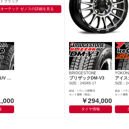
トブラック
オーテック ゼノスの詳細を見る
BRIDGESTONE
YOKOH
アイスガードSUV G075
ブリザックDM-V3
SIZE：245/65-17
SIZE：24
組込・バランス調整済
組込・バラ
セット価格（税込）
セット価格
,000
￥294,000
報
タイヤ情報