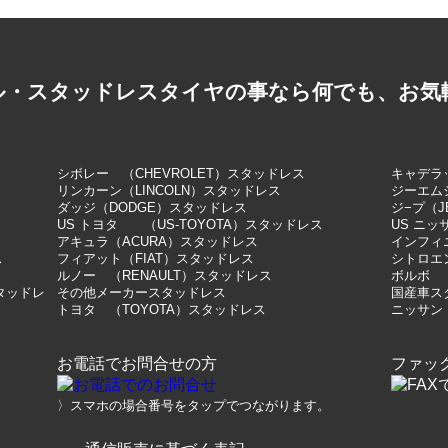
ル・スタッドレスタイヤの事なら何でも、お気
シボレー （CHEVROLET）スタッドレス
キャデラッ
リンカーン（LINCOLN）スタッドレス
ジーエム
ダッジ（DODGE）スタッドレス
ジ−プ（J
US トヨタ （US-TOYOTA）スタッドレス
US ニッ
アキュラ（ACURA）スタッドレス
インフィニ
ス
フィアット（FIAT）スタッドレス
シトロエン
ルノー （RENAULT）スタッドレス
ボルボ 
スタッドレ
その他メーカースタッドレス
国産車ス
トヨタ （TOYOTA）スタッドレス
ニッサン
お電話でお問合せの方
ファッ
〉スマホの場合番号をタップでつながります。