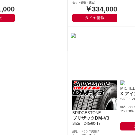
セット価格（税込）
￥334,000
,000
タイヤ情報
報
MICHEL
X-アイ
SIZE：24
組込・バラ
セット価格
BRIDGESTONE
ブリザックDM-V3
SIZE：245/60-18
組込・バランス調整済