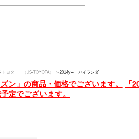
応えするため、スタッドレス用のアルミホ
。北米トヨタハイランダーのスタッドレスセ
ナッツ」でGET。
S トヨタ （US-TOYOTA）
＞
2014y～ ハイランダー
6シーズン」の商品・価格でございます。
「2
載予定でございます。