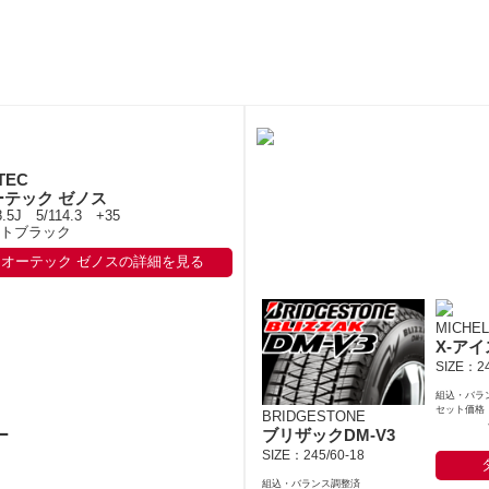
TEC
ーテック ゼノス
8.5J 5/114.3 +35
トブラック
オーテック ゼノスの詳細を見る
MICHEL
X-アイ
SIZE：24
組込・バラ
セット価格
BRIDGESTONE
ブリザックDM-V3
ー
SIZE：245/60-18
組込・バランス調整済