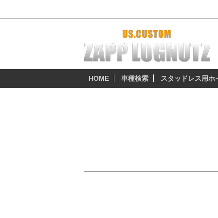
2014y～ ハイランダー 厳選おすすめホイー
HOME
車種検索
スタッドレス用ホ
US トヨタ （US-TOYOTA
2014y～ ハイランダー
USトヨタ ハイランダー3代目の純正ホイ
18インチ（245/60R18）・19インチ（245/
「スタッドレスタイヤといえどもハイランダ
「USトヨタハイランダーのスタッドレスタ
「スキー、スノボにカッコイイホイールで彼
「北米トヨタハイランダーの安全、安心なス
「ハイランダーにはやっぱりアメリカのホイ