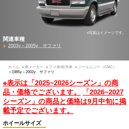
※写真はイメージです。
関連車種
2003y～2005y サファリ
ホーム
＞
車メーカー
＞
アメ車/欧州車
＞
ジーエムシー（GMC）
＞
1985y～2002y サファリ
※表示は「2025~2026シーズン」の商
品・価格でございます。
「2026~2027
シーズン」の商品と価格は9月中旬に掲
載予定でございます。
ホイールサイズ