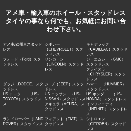
アメ車・輸入車のホイール・スタッドレス
タイヤの事なら何でも、お気軽にお問い合
わせ下さい。
アメ車/欧州車スタッド
シボレー
キャデラック
レス
（CHEVROLET）スタ
（CADILLAC）スタッド
ッドレス
レス
フォード（Ford）スタ
リンカーン
ジーエムシー（GMC）
ッドレス
（LINCOLN）スタッド
スタッドレス
レス
クライスラー
（CHRYSLER）スタッ
ドレス
ダッジ（DODGE）スタ
ジ−プ（JEEP）スタッ
ハマー （HUMMER）
ッドレス
ドレス
スタッドレス
US トヨタ （US-
US ニッサン （US-
US ホンダ （US-
TOYOTA）スタッドレ
NISSAN）スタッドレス
HONDA）スタッドレス
ス
アキュラ（ACURA）ス
インフィニティ
タッドレス
（INFINITI）スタッドレ
ス
ランドローバー（LAND
フィアット（FIAT）ス
シトロエン
ROVER）スタッドレス
タッドレス
（CITROEN）スタッド
レス