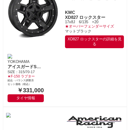
KMC
XD827 ロックスター
17x8J 6/135 +20
★オーバーフェンダーサイズ
マットブラック
XD827 ロックスターの詳細を見
る
YOKOHAMA
アイスガードSUV G075
SIZE：315/70-17
★F-150 ラプター
組込・バランス調整済
セット価格（税込）
￥331,000
タイヤ情報