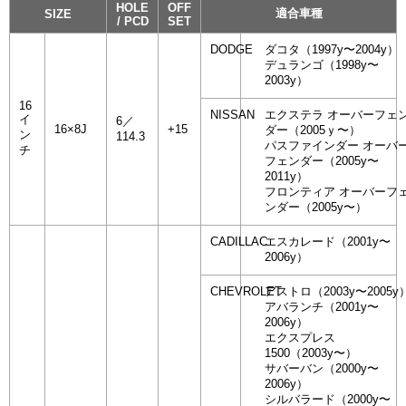
HOLE
OFF
適合車種
SIZE
/ PCD
SET
DODGE
ダコタ（1997y〜2004y）
デュランゴ（1998y〜
2003y）
16
NISSAN
エクステラ オーバーフェ
イ
6／
16×8J
+15
ダー（2005ｙ〜）
ン
114.3
パスファインダー オーバ
チ
フェンダー（2005y〜
2011y）
フロンティア オーバーフ
ンダー（2005y〜）
CADILLAC
エスカレード（2001y〜
2006y）
CHEVROLET
アストロ（2003y〜2005y
アバランチ（2001y〜
2006y）
エクスプレス
1500（2003y〜）
サバーバン（2000y〜
2006y）
シルバラード（2000y〜