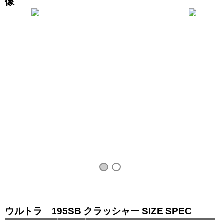
像
USニッサン フロンティア x ウルトラ...
フォード 
ウルトラ 195SB クラッシャー SIZE SPEC