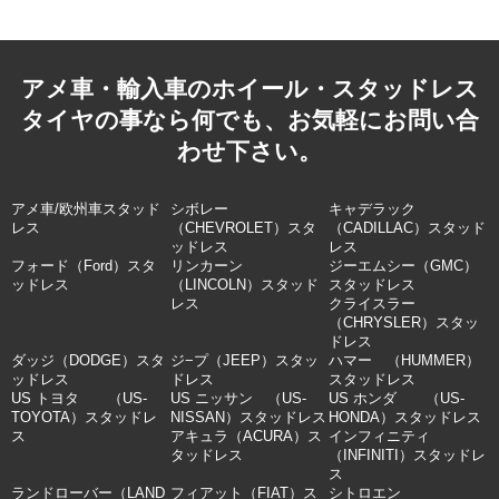
アメ車・輸入車のホイール・スタッドレス
タイヤの事なら何でも、お気軽にお問い合
わせ下さい。
アメ車/欧州車スタッド
シボレー
キャデラック
レス
（CHEVROLET）スタ
（CADILLAC）スタッド
ッドレス
レス
フォード（Ford）スタ
リンカーン
ジーエムシー（GMC）
ッドレス
（LINCOLN）スタッド
スタッドレス
レス
クライスラー
（CHRYSLER）スタッ
ドレス
ダッジ（DODGE）スタ
ジ−プ（JEEP）スタッ
ハマー （HUMMER）
ッドレス
ドレス
スタッドレス
US トヨタ （US-
US ニッサン （US-
US ホンダ （US-
TOYOTA）スタッドレ
NISSAN）スタッドレス
HONDA）スタッドレス
ス
アキュラ（ACURA）ス
インフィニティ
タッドレス
（INFINITI）スタッドレ
ス
ランドローバー（LAND
フィアット（FIAT）ス
シトロエン