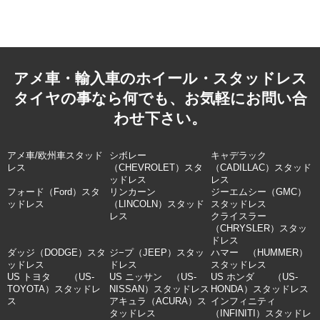
アメ車・輸入車のホイール・スタッドレス
タイヤの事なら何でも、お気軽にお問い合
わせ下さい。
アメ車/欧州車スタッド
シボレー
キャデラック
レス
（CHEVROLET）スタ
（CADILLAC）スタッド
ッドレス
レス
フォード（Ford）スタ
リンカーン
ジーエムシー（GMC）
ッドレス
（LINCOLN）スタッド
スタッドレス
レス
クライスラー
（CHRYSLER）スタッ
ドレス
ダッジ（DODGE）スタ
ジ−プ（JEEP）スタッ
ハマー （HUMMER）
ッドレス
ドレス
スタッドレス
US トヨタ （US-
US ニッサン （US-
US ホンダ （US-
TOYOTA）スタッドレ
NISSAN）スタッドレス
HONDA）スタッドレス
ス
アキュラ（ACURA）ス
インフィニティ
タッドレス
（INFINITI）スタッドレ