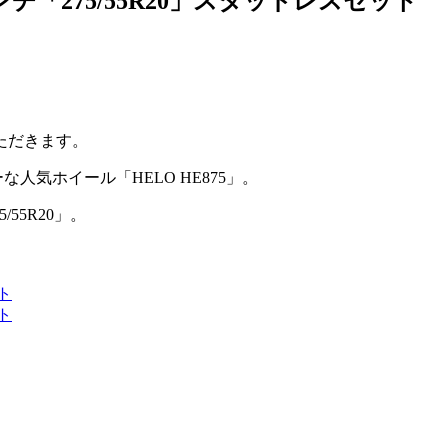
「275/55R20」スタッドレスセット
ただきます。
気ホイール「HELO HE875」。
55R20」。
ト
ト