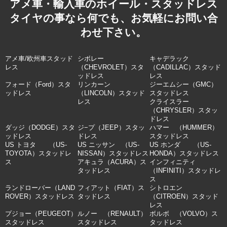
アメ車・輸入車のホイール・スタッドレス
タイヤの事なら何でも、お気軽にお問い合
わせ下さい。
アメ車/欧州車スタッド
シボレー
キャデラック
レス
（CHEVROLET）スタ
（CADILLAC）スタッド
ッドレス
レス
フォード（Ford）スタ
リンカーン
ジーエムシー（GMC）
ッドレス
（LINCOLN）スタッド
スタッドレス
レス
クライスラー
（CHRYSLER）スタッ
ドレス
ダッジ（DODGE）スタ
ジ−プ（JEEP）スタッ
ハマー （HUMMER）
ッドレス
ドレス
スタッドレス
US トヨタ （US-
US ニッサン （US-
US ホンダ （US-
TOYOTA）スタッドレ
NISSAN）スタッドレス
HONDA）スタッドレス
ス
アキュラ（ACURA）ス
インフィニティ
タッドレス
（INFINITI）スタッドレ
ス
ランドローバー（LAND
フィアット（FIAT）ス
シトロエン
ROVER）スタッドレス
タッドレス
（CITROEN）スタッド
レス
プジョー（PEUGEOT）
ルノー （RENAULT）
ボルボ （VOLVO）ス
スタッドレス
スタッドレス
タッドレス