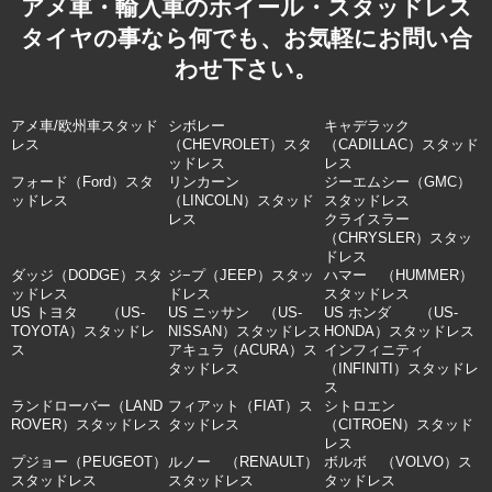
アメ車・輸入車のホイール・スタッドレス
タイヤの事なら何でも、お気軽にお問い合
わせ下さい。
アメ車/欧州車スタッド
シボレー
キャデラック
レス
（CHEVROLET）スタ
（CADILLAC）スタッド
ッドレス
レス
フォード（Ford）スタ
リンカーン
ジーエムシー（GMC）
ッドレス
（LINCOLN）スタッド
スタッドレス
レス
クライスラー
（CHRYSLER）スタッ
ドレス
ダッジ（DODGE）スタ
ジ−プ（JEEP）スタッ
ハマー （HUMMER）
ッドレス
ドレス
スタッドレス
US トヨタ （US-
US ニッサン （US-
US ホンダ （US-
TOYOTA）スタッドレ
NISSAN）スタッドレス
HONDA）スタッドレス
ス
アキュラ（ACURA）ス
インフィニティ
タッドレス
（INFINITI）スタッドレ
ス
ランドローバー（LAND
フィアット（FIAT）ス
シトロエン
ROVER）スタッドレス
タッドレス
（CITROEN）スタッド
レス
プジョー（PEUGEOT）
ルノー （RENAULT）
ボルボ （VOLVO）ス
スタッドレス
スタッドレス
タッドレス