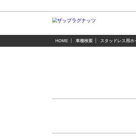
2011y～ オデッセイ 厳選おすすめホイール
HOME
車種検索
スタッドレス用ホ
US ホンダ （US-HONDA）
2011y～ オデッセイ
US オデッセイ4代目（RL5）の純正ホイ
17インチ（235/65R17）・18インチ（235/
「スタッドレスタイヤといえどもUSオデッ
「USオデッセイ用のスタッドレスセットは
「スキー、スノボにカッコイイホイールで彼
「安全、安心なUSオデッセイのスタッドレ
「USオデッセイの5穴PCD120mmは、か