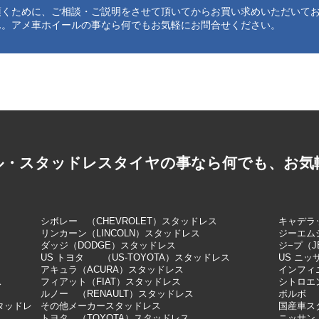
頂くために、ご相談・ご説明をさせて頂いてからお買い求めいただいて
ん。アメ車ホイールの事なら何でもお気軽にお問合せください。
ル・スタッドレスタイヤの事なら何でも、お気
シボレー （CHEVROLET）スタッドレス
キャデラッ
リンカーン（LINCOLN）スタッドレス
ジーエム
ダッジ（DODGE）スタッドレス
ジ−プ（J
US トヨタ （US-TOYOTA）スタッドレス
US ニッ
アキュラ（ACURA）スタッドレス
インフィニ
ス
フィアット（FIAT）スタッドレス
シトロエン
ルノー （RENAULT）スタッドレス
ボルボ 
スタッドレ
その他メーカースタッドレス
国産車ス
トヨタ （TOYOTA）スタッドレス
ニッサン