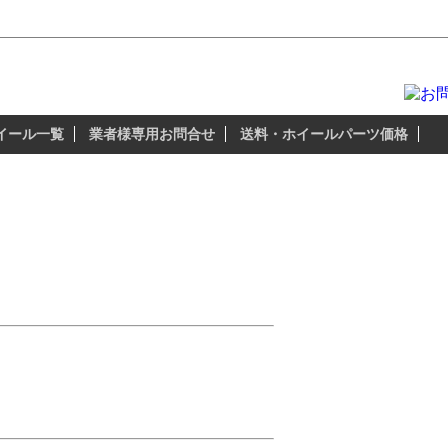
＆スタッドレス
本当に納得の出来る、安全性の高いスタッド
イール一覧
業者様専用お問合せ
送料・ホイールパーツ価格
ール（タイヤ）サイズは、
60R18）。
セイにカッコ悪いホイールはイヤ!!」
どこで買えるの?」
女と出かけたい!!」
スタイヤは?」
なり特殊らしい・・・」