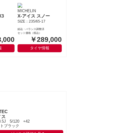
MICHELIN
X3
X-アイス スノー
SIZE：235/65-17
組込・バランス調整済
セット価格（税込）
,000
￥289,000
報
タイヤ情報
TEC
ノス
8.5J 5/120 +42
トブラック