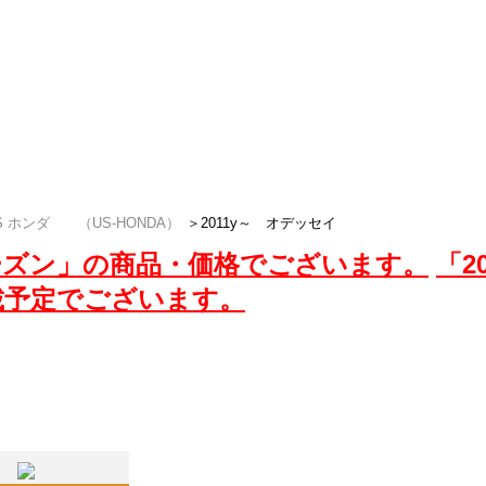
お応えするため,スタッドレスタイヤ用のア
ます。北米ホンダUSオデッセイのスタッ
ップラグナッツ」でGET。
S ホンダ （US-HONDA）
＞
2011y～ オデッセイ
6シーズン」の商品・価格でございます。
「2
載予定でございます。