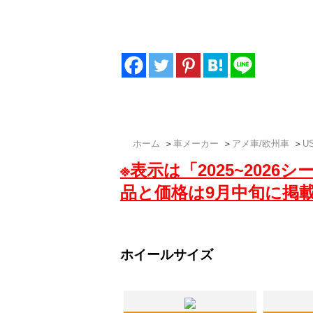
北米ホンダUSオデッセイオーナーの要望に
ルミホイールも厳選し低価格でご提供いたし
ドレスセットは、アメ車ホイール専門店「ザ
ホーム
＞
車メーカー
＞
アメ車/欧州車
＞
U
※表示は「2025~202
品と価格は9月中旬に掲
ホイールサイズ