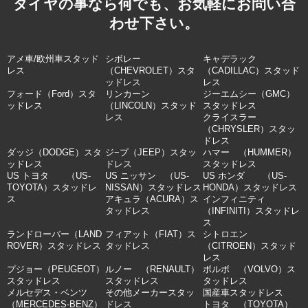
タイヤの事なら何でも、お気軽にお問い合
わせ下さい。
アメ車/欧州車スタッド
シボレー
キャデラック
レス
（CHEVROLET）スタ
（CADILLAC）スタッド
ッドレス
レス
フォード（Ford）スタ
リンカーン
ジーエムシー（GMC）
ッドレス
（LINCOLN）スタッド
スタッドレス
レス
クライスラー
（CHRYSLER）スタッ
ドレス
ダッジ（DODGE）スタ
ジ−プ（JEEP）スタッ
ハマー （HUMMER）
ッドレス
ドレス
スタッドレス
US トヨタ （US-
US ニッサン （US-
US ホンダ （US-
TOYOTA）スタッドレ
NISSAN）スタッドレス
HONDA）スタッドレス
ス
アキュラ（ACURA）ス
インフィニティ
タッドレス
（INFINITI）スタッドレ
ス
ランドローバー（LAND
フィアット（FIAT）ス
シトロエン
ROVER）スタッドレス
タッドレス
（CITROEN）スタッド
レス
プジョー（PEUGEOT）
ルノー （RENAULT）
ボルボ （VOLVO）ス
スタッドレス
スタッドレス
タッドレス
メルセデス・ベンツ
その他メーカースタッ
国産車スタッドレス
（MERCEDES-BENZ）
ドレス
トヨタ （TOYOTA）