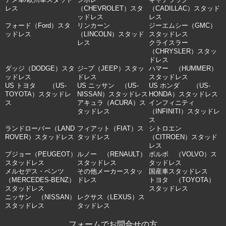
レス
（CHEVROLET）スタ
（CADILLAC）スタッド
ッドレス
レス
フォード（Ford）スタ
リンカーン
ジーエムシー（GMC）
ッドレス
（LINCOLN）スタッド
スタッドレス
レス
クライスラー
（CHRYSLER）スタッ
ドレス
ダッジ（DODGE）スタ
ジ−プ（JEEP）スタッ
ハマー （HUMMER）
ッドレス
ドレス
スタッドレス
US トヨタ （US-
US ニッサン （US-
US ホンダ （US-
TOYOTA）スタッドレ
NISSAN）スタッドレス
HONDA）スタッドレス
ス
アキュラ（ACURA）ス
インフィニティ
タッドレス
（INFINITI）スタッドレ
ス
ランドローバー（LAND
フィアット（FIAT）ス
シトロエン
ROVER）スタッドレス
タッドレス
（CITROEN）スタッド
レス
プジョー（PEUGEOT）
ルノー （RENAULT）
ボルボ （VOLVO）ス
スタッドレス
スタッドレス
タッドレス
メルセデス・ベンツ
その他メーカースタッ
国産車スタッドレス
（MERCEDES-BENZ）
ドレス
トヨタ （TOYOTA）
スタッドレス
スタッドレス
ニッサン （NISSAN）
レクサス（LEXUS）ス
スタッドレス
タッドレス
フォームでお問合せの方