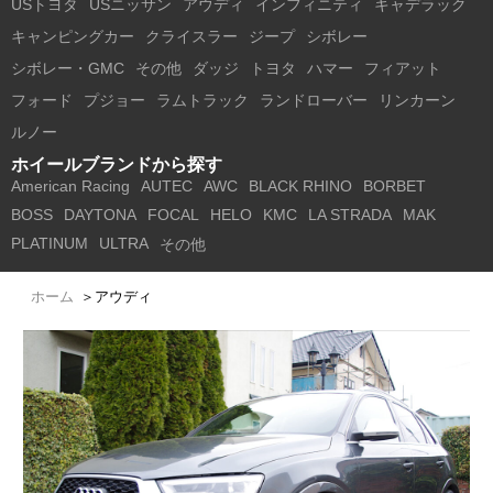
USトヨタ
USニッサン
アウディ
インフィニティ
キャデラック
キャンピングカー
クライスラー
ジープ
シボレー
シボレー・GMC
その他
ダッジ
トヨタ
ハマー
フィアット
フォード
プジョー
ラムトラック
ランドローバー
リンカーン
ルノー
ホイールブランドから探す
American Racing
AUTEC
AWC
BLACK RHINO
BORBET
BOSS
DAYTONA
FOCAL
HELO
KMC
LA STRADA
MAK
PLATINUM
ULTRA
その他
ホーム
＞
アウディ