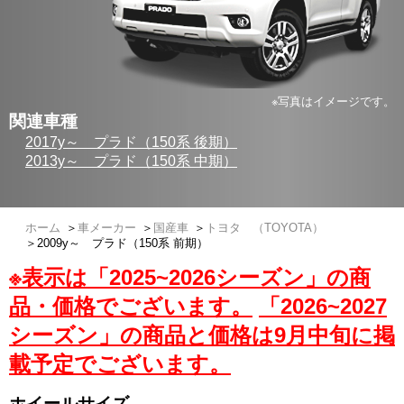
※写真はイメージです。
関連車種
2017y～ プラド（150系 後期）
2013y～ プラド（150系 中期）
ホーム
＞
車メーカー
＞
国産車
＞
トヨタ （TOYOTA）
＞
2009y～ プラド（150系 前期）
※表示は「2025~2026シーズン」の商
品・価格でございます。
「2026~2027
シーズン」の商品と価格は9月中旬に掲
載予定でございます。
ホイールサイズ