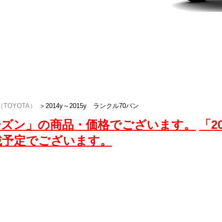
オーナーの要望にお応えするため、スタッドレ
供いたします。ランクル70バンのスタッド
「ザップラグナッツ」でGET。
関連車種
2021y〜 ラ
2007y〜 ラ
TOYOTA）
＞
2014y～2015y ランクル70バン
6シーズン」の商品・価格でございます。
「2
載予定でございます。