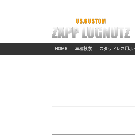
2014y～2015y ランクル70バン 厳選おす
HOME
車種検索
スタッドレス用ホ
トヨタ （TOYOTA）
2014y～2015y ランクル70バ
「復刻ランクル70」「再販ランクル70」の
16インチ(265/70R16)。
「復刻ランクル70バンのホイールサイズは
「復刻ランクル70・再販ランクル70バンの
「ランクル70バンには、冬でもカッコ悪い
「ランクル70バンは、スタッドレスでもワ