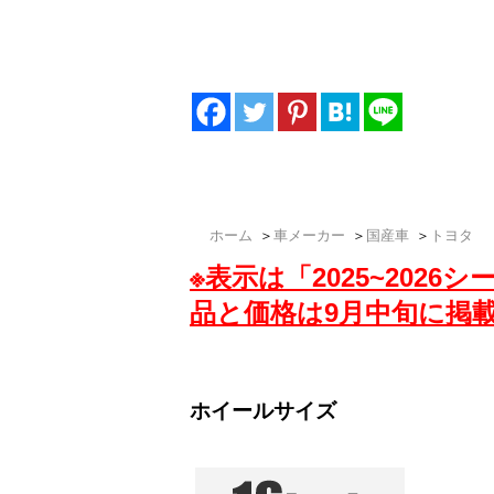
「復刻ランクル70」「再販ランクル70」
ス用のアルミホイールも厳選し低価格でご提
レスセットは、USブランドホイール専門店
ホーム
＞
車メーカー
＞
国産車
＞
トヨタ （
※表示は「2025~202
品と価格は9月中旬に掲
ホイールサイズ