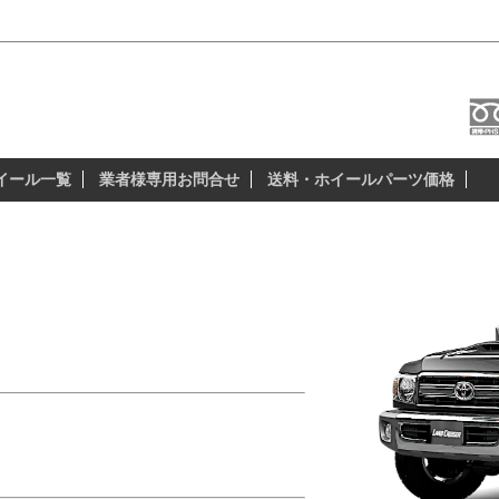
すめホイール＆スタッドレス
本当に納得の出来る、安全性の高いスタッド
イール一覧
業者様専用お問合せ
送料・ホイールパーツ価格
ン
純正ホイール(タイヤ)サイズは、
特殊らしい・・・」
ホイールはどこで買えるの?」
ホイールはイヤ!」
イルドにキメたい。」