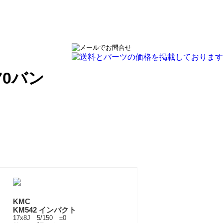
70バン
KMC
KM542 インパクト
17x8J 5/150 ±0