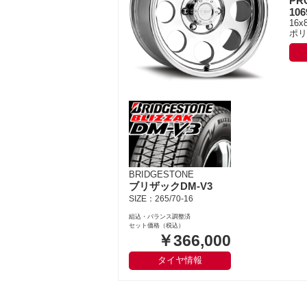
PR
106
16x
ポリ
BRIDGESTONE
ブリザックDM-V3
SIZE：265/70-16
組込・バランス調整済
セット価格（税込）
￥366,000
タイヤ情報