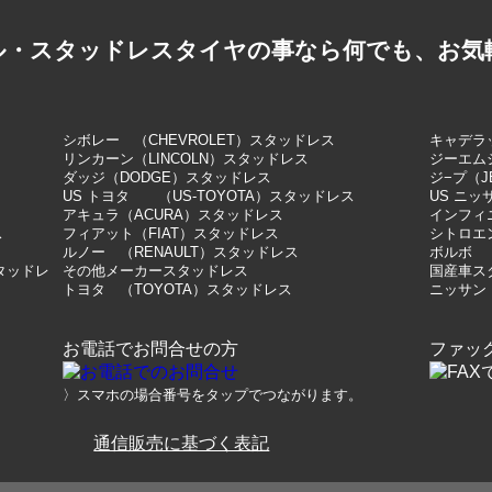
ル・スタッドレスタイヤの事なら何でも、お気
シボレー （CHEVROLET）スタッドレス
キャデラッ
リンカーン（LINCOLN）スタッドレス
ジーエム
ダッジ（DODGE）スタッドレス
ジ−プ（J
US トヨタ （US-TOYOTA）スタッドレス
US ニッ
アキュラ（ACURA）スタッドレス
インフィニ
ス
フィアット（FIAT）スタッドレス
シトロエン
ルノー （RENAULT）スタッドレス
ボルボ 
スタッドレ
その他メーカースタッドレス
国産車ス
トヨタ （TOYOTA）スタッドレス
ニッサン
お電話でお問合せの方
ファッ
〉スマホの場合番号をタップでつながります。
通信販売に基づく表記