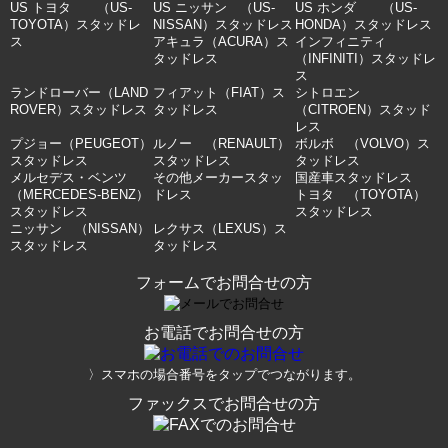
US トヨタ （US-
US ニッサン （US-
US ホンダ （US-
TOYOTA）スタッドレ
NISSAN）スタッドレス
HONDA）スタッドレス
ス
アキュラ（ACURA）ス
インフィニティ
タッドレス
（INFINITI）スタッドレ
ス
ランドローバー（LAND
フィアット（FIAT）ス
シトロエン
ROVER）スタッドレス
タッドレス
（CITROEN）スタッド
レス
プジョー（PEUGEOT）
ルノー （RENAULT）
ボルボ （VOLVO）ス
スタッドレス
スタッドレス
タッドレス
メルセデス・ベンツ
その他メーカースタッ
国産車スタッドレス
（MERCEDES-BENZ）
ドレス
トヨタ （TOYOTA）
スタッドレス
スタッドレス
ニッサン （NISSAN）
レクサス（LEXUS）ス
スタッドレス
タッドレス
フォームでお問合せの方
お電話でお問合せの方
〉スマホの場合番号をタップでつながります。
ファックスでお問合せの方