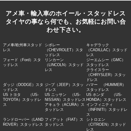
アメ車・輸入車のホイール・スタッドレス
タイヤの事なら何でも、お気軽にお問い合
わせ下さい。
アメ車/欧州車スタッド
シボレー
キャデラック
レス
（CHEVROLET）スタ
（CADILLAC）スタッド
ッドレス
レス
フォード（Ford）スタ
リンカーン
ジーエムシー（GMC）
ッドレス
（LINCOLN）スタッド
スタッドレス
レス
クライスラー
（CHRYSLER）スタッ
ドレス
ダッジ（DODGE）スタ
ジ−プ（JEEP）スタッ
ハマー （HUMMER）
ッドレス
ドレス
スタッドレス
US トヨタ （US-
US ニッサン （US-
US ホンダ （US-
TOYOTA）スタッドレ
NISSAN）スタッドレス
HONDA）スタッドレス
ス
アキュラ（ACURA）ス
インフィニティ
タッドレス
（INFINITI）スタッドレ
ス
ランドローバー（LAND
フィアット（FIAT）ス
シトロエン
ROVER）スタッドレス
タッドレス
（CITROEN）スタッド
レス