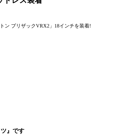
ッドレス装着
ン ブリザックVRX2」18インチを装着!
ッツ』です